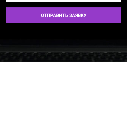
ОТПРАВИТЬ ЗАЯВКУ
© 2011-2023 «ARProduction» г. Москва, м. таганская,
Краснохолмская набережная, 11c1